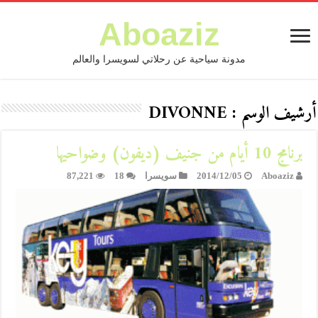
Aboaziz
مدونة سياحية عن رحلاتي لسويسرا والعالم
أرشيف الوسم :
DIVONNE
برنامج 10 أيام من جنيف (ديفون) وضواحيها
Aboaziz
2014/12/05
سويسرا
18
87,221