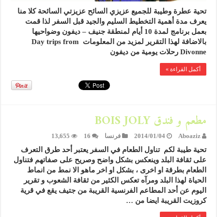
تحية عطرة وطيبة للجميع عزيزي السائح عزيزتي السائحة كلا منا
يعرف مدة أهمية التخطيط السليم والجيد قبل السفر لذا قمت
بعمل برنامج لمدة 10 أيام لمنطقة جنيف – ديفون وضواحيها
بالاضافة لهذا التقرير لمزيد من المعلومات Day trips from
Divonne رحلات يومية من ديفون
أكمل القراءة »
مطعم و فندق BOIS JOLY
Aboaziz
2014/01/04
فرنسا
16
13,655
تحية طيبة لكم تناول الطعام في السفر يعتبر أحد طرق التعرف
على ثقافة البلد وينعكس بشكل واضح وصريح على صفاتهم فتناول
الطعام بطرقة او اخرى ، بشكل او اخر ماهو الا نمط من انماط
الحياة لهذا البلد ومرآه تعكس الكثير من ثقافة الشعوب و تقرير
اليوم عن أحد المطاعم الفرنسية القريبة من جتيف يقع في قرية
كروزيت القريبة ايضا من …