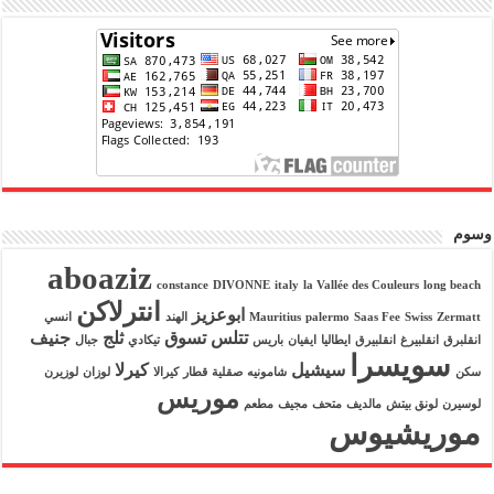
وسوم
aboaziz
constance
DIVONNE
italy
la Vallée des Couleurs
long beach
انترلاكن
ابوعزيز
Zermatt
Swiss
Saas Fee
palermo
Mauritius
الهند
انسي
تتلس
تسوق
ثلج
جنيف
انقلبرق
انقلبيرغ
انقلبيرق
ايطاليا
ايفيان
باريس
تيكادي
جبال
سويسرا
سيشيل
كيرلا
سكن
شامونيه
صقلية
قطار
كيرالا
لوزان
لوزيرن
موريس
لوسيرن
لونق بيتش
مالديف
متحف
مجيف
مطعم
موريشيوس