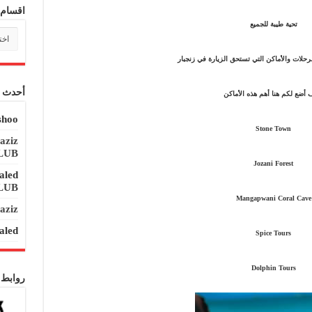
اقسام 
تحية طيبة للجميع
اقسا
المدو
رحلات والأماكن التي تستحق الزيارة في زنجبار
أحدث ا
أضع لكم هنا أهم هذه الأماكن
hoo
Stone Town
aziz
LUB
Jozani Forest
aled
LUB
Mangapwani Coral Cave
aziz
aled
Spice Tours
Dolphin Tours
روابط