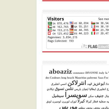
aboaziz
constance
DIVONNE
italy
la 
des Couleurs
long beach
Mauritius
palermo
Saas Fee
انترلاكن
ابوعزيز
Ze
الهند
انسي
انقلبرق
تتلس
تسوق
رغ
انقلبيرق
ايطاليا
ايفيان
باريس
تيكادي
سويسرا
جنيف
سيشيل
بال
سكن
كيرلا
يه
صقلية
قطار
كيرالا
لوزان
لوزيرن
لوسيرن
لونق
موريس
مالديف
متحف
مجيف
مطعم