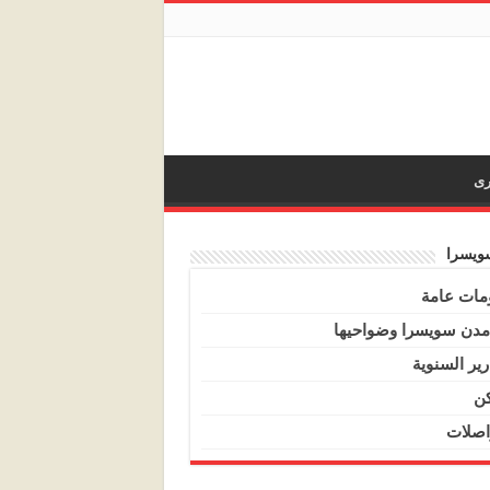
رى
ويسرا
مات عامة
مدن سويسرا وضواحيها
رير السنوية
ن
اصلات