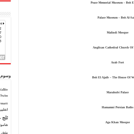
Peace Memorial Museum – Beit 
Palace Museum – Beit Al-Sa
Malindi Mosque
Anglican Cathedral Church Of 
Arab Fort
وسوم
Beit El Ajaib – The House Of 
Vallée
Marahubi Palace
Swiss
rmatt
Hamamni Persian Baths
انقلبي
ثلج
ج
Aga Khan Mosque
شامون
بيتش