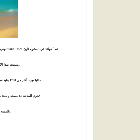
نبدأ جولتنا في الستون تاون Stone Town وهي العاصمة بنيت في بداية القرن التاسع عشر وتقع في وسط غرب الجزيرة
وسميت بهذا الاس
حاليا توجد أكثر من 1700 بناية قديمة زينت معظمها بالخشب بواسطة نحاتين قدموا من الهند
تحوي المدينة 60 مسجد و ستة معابد هندوسية وكنيستين واحده انجليقية و الأخرى كاثوليكية
والمدينة