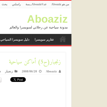
من هو Aboaziz
عد®Aboazizــسة
راسلني
بحث
Aboaziz
مدونة سياحية عن رحلاتي لسويسرا والعالم
تقارير سويسرا
دليل سويسرا السياحي
زنجبار(ح5) أماكن سياحية
Aboaziz
2008/06/20
زنجبار