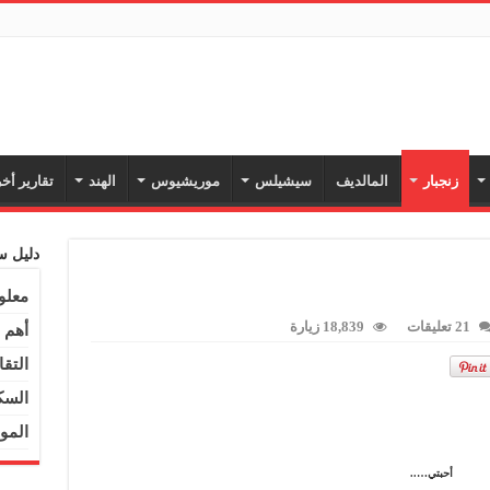
زنجبار
المالديف
سيشيلس
موريشيوس
الهند
تقارير أخ
دليل س
معلو
21 تعليقات
18,839 زيارة
أهم 
التقا
السك
المو
أحبتي…..