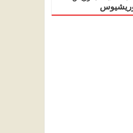
ريشيوس