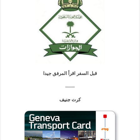
قبل السفر اقرأ المرفق جيدا
——
كرت جنيف