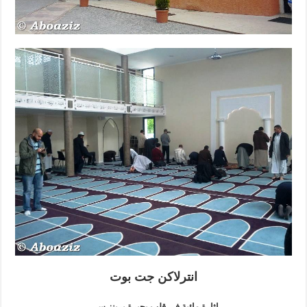
انترلاكن جت بوت
اثارة مائية في قلب بحبرة برينز سي