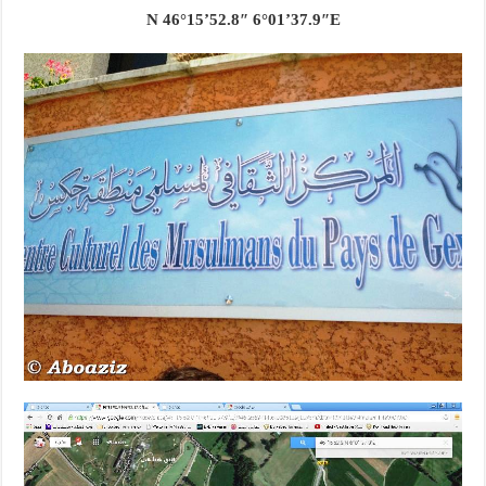
N
46°15’52.8″ 6°01’37.9″E