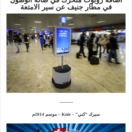
في مطار جنيف عن سير الامتعة
———
سيرك “كني” – Knie – موسم 2014م