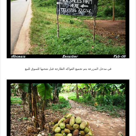
في مدخل المزرعة يتم تجميع الفواكه الطازجة قبل شحنها للسوق للبيع