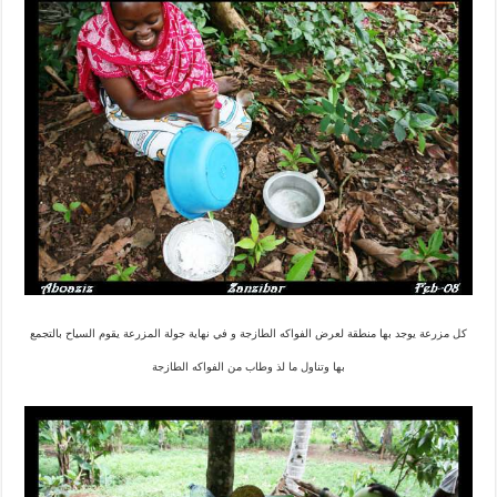
كل مزرعة يوجد بها منطقة لعرض الفواكه الطازجة و في نهاية جولة المزرعة يقوم السياح بالتجمع
بها وتناول ما لذ وطاب من الفواكه الطازجة