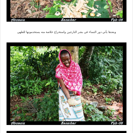
وبعدها يأتي دور النساء في بشر النارجين واستخراج خلاصة منه يستخدمونها للطهي