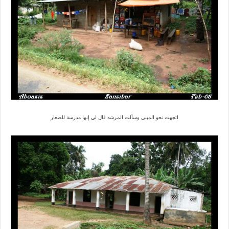
اتجهت نحو المبنى وسألت المرشد قال لي إنها مدرسة للصغار