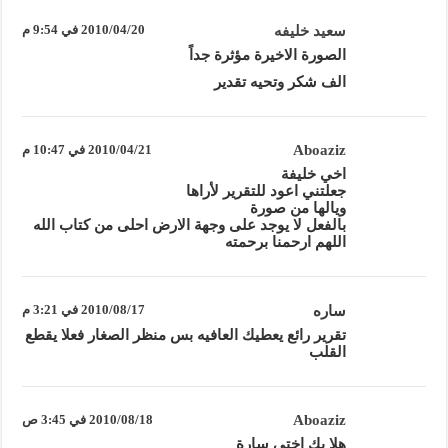
سعيد خليفه
2010/04/20 في 9:54 م
الصورة الاخيرة مؤثرة جداً
الف شكر وتحيه تقدير
Aboaziz
2010/04/21 في 10:47 م
اخي خليفة
جعلتني اعود للتقرير لأراها
ويالها من صورة
بالفعل لا يوجد على وجهة الارض احلى من كتاب الله
اللهم ارحمنا برحمته
ساره
2010/08/17 في 3:21 م
تقرير رائع يعطيك العافيه بس منظر الصغار فعلا يقطع
القلب
Aboaziz
2010/08/18 في 3:45 ص
هلا بك اختي سارة