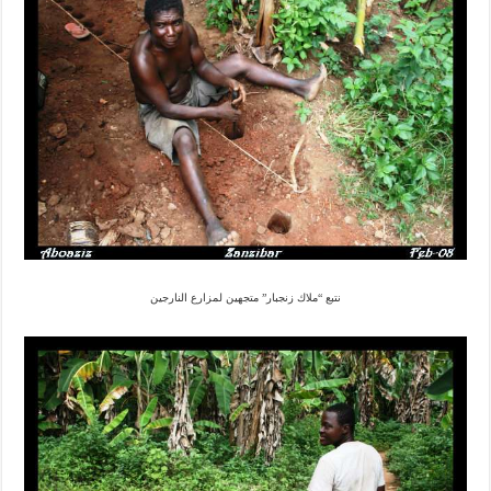
نتبع “ملاك زنجبار” متجهين لمزارع النارجين