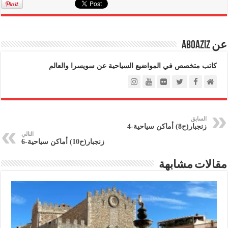
عن Aboaziz
كاتب متخصص في المواضيع السياحية عن سويسرا والعالم
السابق
زنجبار(ح8) أماكن سياحية-4
التالي
زنجبار(ح10) أماكن سياحية-6
مقالات مشابهة