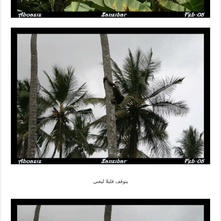
يتوقف قليلا ليغني