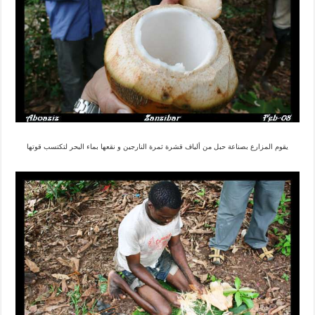
يقوم المزارع بصناعة حبل من ألياف قشرة ثمرة النارجين و نقعها بماء البحر لتكتسب قوتها