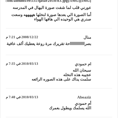
[IMG]http://i533.photobucket.com/albums/ee331/qatar2010/83.jpg[/IMG]
عورني قلب لما شفت صورة اليهال في المدرسه
أما الصورة الي بعدها صورة لنخلها هههههه وسعت
صدري هي الوحيده الي هافها الهواء
منال
2008/12/22 في 7:21 م
بصرااااااااااااااحة تقريرك مرة روعة يعطيك ألف عافية
ام حمودي
2010/03/13 في 7:35 م
سبحان الله
عجيبه هذه النخله
سلمت يداك على هذه الصوره الرائعه
Aboaziz
2010/03/13 في 7:40 م
أم حمودي
الله يسلمك ويطول بعمرك