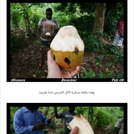
وهذه ملعقة مبتكرة لأكل النارجين (جدا طري)