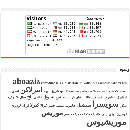
وسوم
aboaziz
constance
DIVONNE
italy
la Vallée des Couleurs
long beach
انترلاكن
ابوعزيز
Zermatt
Swiss
Saas Fee
palermo
Mauritius
الهند
انسي
تتلس
تسوق
ثلج
جنيف
انقلبرق
انقلبيرغ
انقلبيرق
ايطاليا
ايفيان
باريس
تيكادي
جبال
سويسرا
سيشيل
كيرلا
سكن
شامونيه
صقلية
قطار
كيرالا
لوزان
لوزيرن
موريس
لوسيرن
لونق بيتش
مالديف
متحف
مجيف
مطعم
موريشيوس