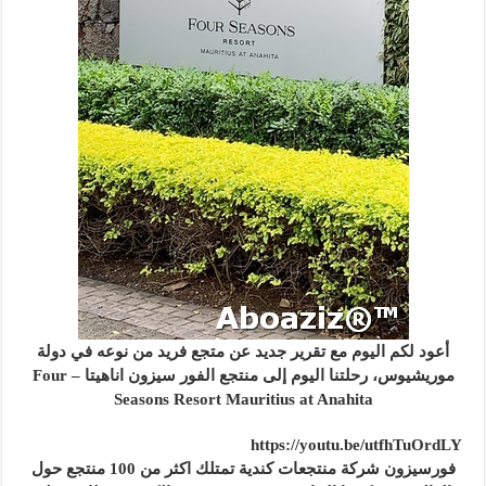
أعود لكم اليوم مع تقرير جديد عن متجع فريد من نوعه في دولة
موريشيوس، رحلتنا اليوم إلى منتجع الفور سيزون اناهيتا Four –
Seasons Resort Mauritius at Anahita
https://youtu.be/utfhTuOrdLY
فورسيزون شركة منتجعات كندية تمتلك اكثر من 100 منتجع حول