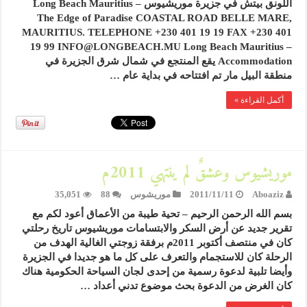
اللونق بيتش في جزيرة موريشيوس Long Beach Mauritius –
The Edge of Paradise COASTAL ROAD BELLE MARE,
MAURITIUS. TELEPHONE +230 401 19 19 FAX +230 401
19 99 INFO@LONGBEACH.MU Long Beach Mauritius –
Accommodation يقع المنتجع في شمال شرق الجزيرة في
منطقة البيل مار تم افتتاحه في بداية عام …
أكمل القراءة »
موريشيوس وعشقٌ لم ينتهي 2011م
Aboaziz
2011/11/11
موريشوس
88
35,051
بسم الله الرحمن الرحيم – تحية طيبة من الأعماق أعود لكم مع
تقرير جديد عن أرض السكر والابتسامات موريشيوس تاريخ رحلتي
كان في منتصف أكتوبر 2011م برفقة زوجتي الغالية الهدف من
الرحلة كان للاستجمام والتعرف على كل ما هو جديدا في الجزيرة
وأيضا تلبية لدعوة رسمية من إحدى لجان السياحة الحكومية هناك
كان الغرض من الدعوة بحث موضوع تدني أعداد …