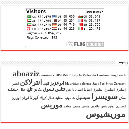
وسوم
aboaziz
constance
DIVONNE
italy
la Vallée des Couleurs
long beach
انترلاكن
ابوعزيز
Zermatt
Swiss
Saas Fee
palermo
Mauritius
الهند
انسي
تتلس
تسوق
ثلج
جنيف
انقلبرق
انقلبيرغ
انقلبيرق
ايطاليا
ايفيان
باريس
تيكادي
جبال
سويسرا
سيشيل
كيرلا
سكن
شامونيه
صقلية
قطار
كيرالا
لوزان
لوزيرن
موريس
لوسيرن
لونق بيتش
مالديف
متحف
مجيف
مطعم
موريشيوس