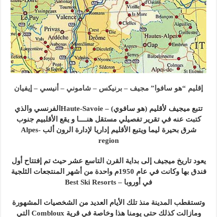
إقليم “هو سافوا” مجيف – برنيكس – شاموني – أنيسي – إيفيان
تتبع ميجيف لأقليم (هو سافوي) – Haute-Savoieالفرنسي والذي
كتبت عنه في تقرير تفصيلي مستقل هنــــا و يقع الأقلبيم جنوب
شرق بحيرة ليما ويتبع الأقليم إداريا لإدارة الرون ألب -Alpes
region
يعود تاريخ ميجيف إلى بداية القرن التاسع عشر حيث تم إفتتاح أول
فندق بها وكانت في عام 1950م واحدة من أشهر المنتجعات الثلجية
في أوروبا – Best Ski Resorts
وتستقطب المدينة منذ تلك الأيام العديد من الشخصيات المشهورة
ومازالت كذلك حتى يومنا هذا وخاصة في قرية Combloux التي