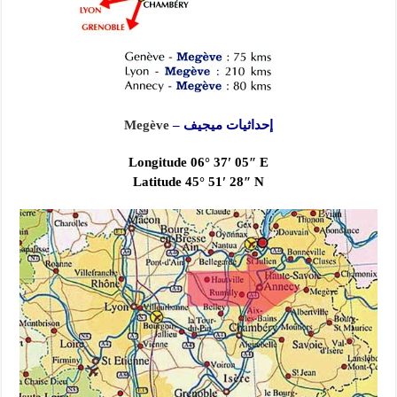
إحداثيات ميجيف –
Megève
Longitude 06° 37′ 05″ E
Latitude 45° 51′ 28″ N