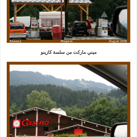
ميني ماركت من سلسة كازينو