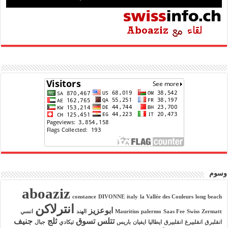
وسوم
aboaziz
constance
DIVONNE
italy
la Vallée des Couleurs
long beach
انترلاكن
ابوعزيز
Zermatt
Swiss
Saas Fee
palermo
Mauritius
الهند
انسي
تتلس
تسوق
ثلج
جنيف
انقلبرق
انقلبيرغ
انقلبيرق
ايطاليا
ايفيان
باريس
تيكادي
جبال