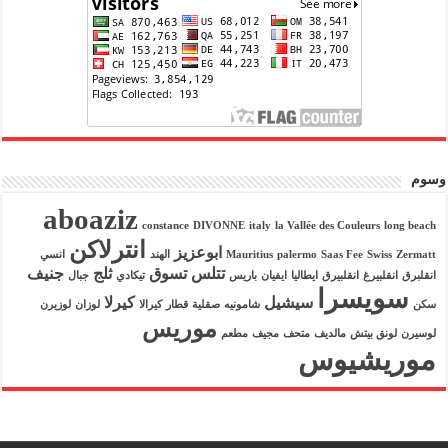
وسوم
aboaziz
constance
DIVONNE
italy
la Vallée des Couleurs
long beach
انترلاكن
ابوعزيز
Zermatt
Swiss
Saas Fee
palermo
Mauritius
الهند
انسي
تتلس
تسوق
ثلج
جنيف
انقلبرق
انقلبيرغ
انقلبيرق
ايطاليا
ايفيان
باريس
تيكادي
جبال
سويسرا
سيشيل
كيرلا
سكن
شامونيه
صقلية
قطار
كيرالا
لوزان
لوزيرن
موريس
لوسيرن
لونق بيتش
مالديف
متحف
مجيف
مطعم
موريشيوس