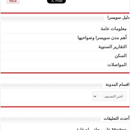
دليل سويسرا
معلومات عامة
أهم مدن سويسرا وضواحيها
التقارير السنوية
السكن
المواصلات
اقسام المدونة
اقسام
المدونة
أحدث التعليقات
Meshoo
على
رحلتي لصقلية