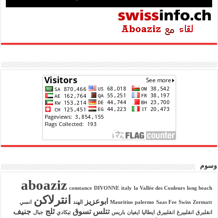
وسوم
aboaziz
constance
DIVONNE
italy
la Vallée des Couleurs
long beach
انترلاكن
ابوعزيز
Zermatt
Swiss
Saas Fee
palermo
Mauritius
الهند
انسي
تتلس
تسوق
ثلج
جنيف
انقلبرق
انقلبيرغ
انقلبيرق
ايطاليا
ايفيان
باريس
تيكادي
جبال