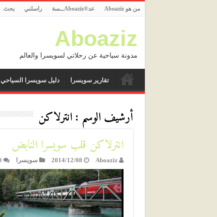
من هو Aboaziz
عد®Aboazizــسة
راسلني
بحث
Aboaziz
مدونة سياحية عن رحلاتي لسويسرا والعالم
تقارير سويسرا
دليل سويسرا السياحي
أرشيف الوسم :
انترلاكن
انترلاكن قلب سويسرا النابض
Aboaziz
2014/12/08
سويسرا
0