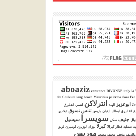
aboaziz
constance
DIVONNE
italy
la 
des Couleurs
long beach
Mauritius
palermo
Saas Fee
انترلاكن
ابوعزيز
Ze
الهند
انسي
انقلبرق
تتلس
تسوق
رغ
انقلبيرق
ايطاليا
ايفيان
باريس
تيكادي
سويسرا
جنيف
سيشيل
بال
سكن
كيرلا
يه
صقلية
قطار
كيرالا
لوزان
لوزيرن
لوسيرن
لونق
موريس
مالديف
متحف
مجيف
مطعم