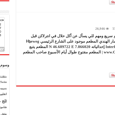
26,946
5
 سريع ومهم للي يسأل عن أكل حلال في انترلاكن قبل
يومين كنت هناك وتوقفت عن مطعم شاليمار الهندي المطعم موجود على الشارع الرئيسي Hِheweg
94 بالقرب من المحطة الشرقية Interlaken Ost إحداثياته N 46.689722 E 7.866020 المطعم يتبع
لفندق كارلتون يوروب | www.CarltonEurope.ch | المطعم مفتوح طوال أيام الأسبوع صاحب المطعم
وسوم
Vallée
Swiss
rmatt
انقلبي
ثلج
ج
شامون
بيتش