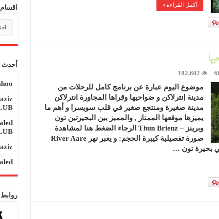
أكمل القراءة »
اقسام 
اقسا
المدو
أحدث ا
182,602
6
hoo
موضوع اليوم عبارة عن برنامج كامل للرحلات من
مدينة إنترلاكن و ضواحيها وقراها المجاورة انترلاكن
aziz
مدينة صغيرة ومنتجع صغير في قلب سويسرا و أهم ما
LUB
يميزها موقعها الممتاز , والمميز بين البحيرتين تون
aled
وبرينز – Thun Brienz الرجاء الضغط هنا لمشاهدة
LUB
صورة تفصيلية كيبرة الحجم: و يعبر نهر River Aare
aziz
ي بحيرة تون …
aled
روابط