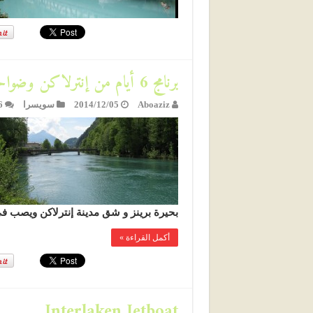
برنامج 6 أيام من إنترلاكن وضواحيها
Aboaziz
2014/12/05
سويسرا
6
بحيرة برينز و شق مدينة إنترلاكن ويصب ف
أكمل القراءة »
Interlaken Jetboat