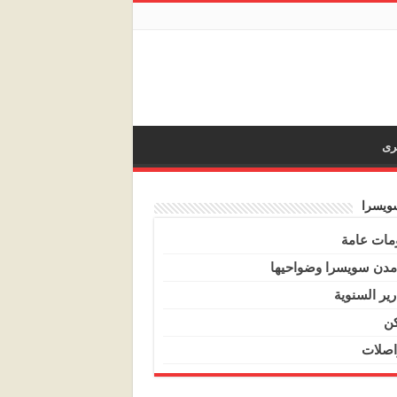
خرى
ويسرا
مات عامة
مدن سويسرا وضواحيها
رير السنوية
ن
اصلات