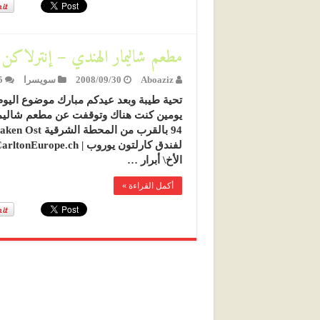
مطعم شاليمار الهندي – إنترلاكن
Aboaziz
2008/09/30
سويسرا
5
تحية طيبة وبعد عيدكم مبارك موضوع اليوم
الأخ\ أبرار …
أكمل القراءة »