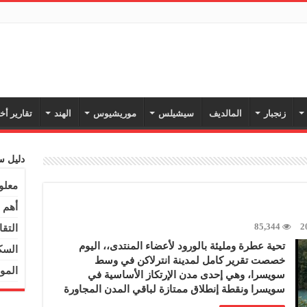
زنجبار
المالديف
سيشيلس
موريشيوس
الهند
تقارير أ
دليل س
معلو
أهم 
85,344
2
التقا
تحية عطرة ومليئة بالورود لأعضاء المنتدى،، اليوم
السك
خصصت تقرير كامل لمدينة انترلاكن في وسط
المو
سويسرا، وهي إحدى مدن الإرتكاز الأساسية في
سويسرا ونقطة إنطلاق ممتازة لباقي المدن المجاورة