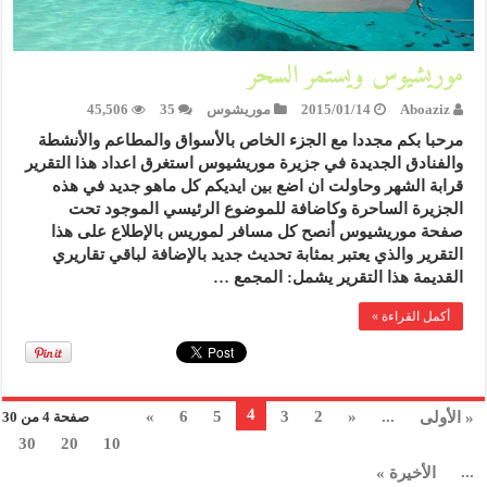
موريشيوس ويستمر السحر
Aboaziz
2015/01/14
موريشوس
35
45,506
مرحبا بكم مجددا مع الجزء الخاص بالأسواق والمطاعم والأنشطة
والفنادق الجديدة في جزيرة موريشيوس استغرق اعداد هذا التقرير
قرابة الشهر وحاولت ان اضع بين ايديكم كل ماهو جديد في هذه
الجزيرة الساحرة وكاضافة للموضوع الرئيسي الموجود تحت
صفحة موريشيوس أنصح كل مسافر لموريس بالإطلاع على هذا
التقرير والذي يعتبر بمثابة تحديث جديد بالإضافة لباقي تقاريري
القديمة هذا التقرير يشمل: المجمع …
أكمل القراءة »
4
»
6
5
3
2
«
...
« الأولى
صفحة 4 من 30
30
20
10
...
الأخيرة »