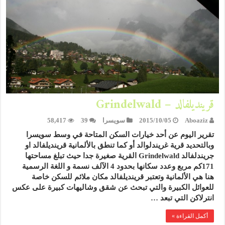
قرينديلفالد – Grindelwald
Aboaziz
2015/10/05
سويسرا
39
58,417
تقرير اليوم عن أحد خيارات السكن المتاحة في وسط سويسرا
وبالتحديد قرية غريندلوالد‏ أو كما تنطق بالألمانية قرينديلفالد او
جريندلفالد Grindelwald القرية صغيرة جدا حيث تبلغ مساحتها
171كم مربع وعدد سكانها بحدود 4 الآلف نسمة و اللغة الرسمية
هنا هي الألمانية وتعتبر قرينديلفالد مكان ملائم للسكن خاصة
للعوائل الكبيرة والتي تبحث عن شقق وشاليهات كبيرة على عكس
انترلاكن التي تبعد …
أكمل القراءة »