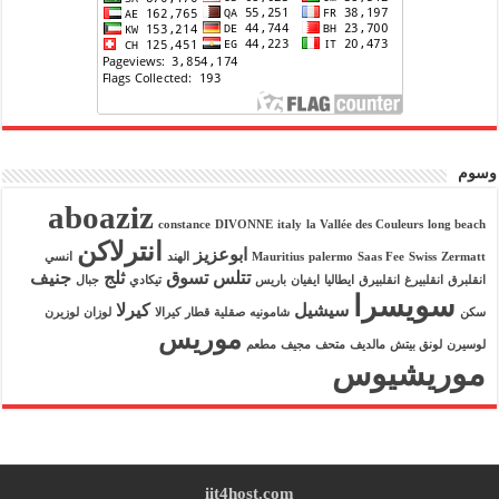
وسوم
aboaziz
constance
DIVONNE
italy
la Vallée des Couleurs
long beach
انترلاكن
ابوعزيز
Zermatt
Swiss
Saas Fee
palermo
Mauritius
الهند
انسي
تتلس
تسوق
ثلج
جنيف
انقلبرق
انقلبيرغ
انقلبيرق
ايطاليا
ايفيان
باريس
تيكادي
جبال
سويسرا
سيشيل
كيرلا
سكن
شامونيه
صقلية
قطار
كيرالا
لوزان
لوزيرن
موريس
لوسيرن
لونق بيتش
مالديف
متحف
مجيف
مطعم
موريشيوس
iit4host.com