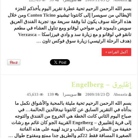
بسم الله الرحمن الرحيم تحية عطرة تقرير اليوم يأخذكم للجزء
الإيطالي من سويسرا إلى كانتونا تيشينو Canton Ticino ومن خلال
هذه الرحلة سوف يكون لنا وقفة سريعة مع: تجربة الفندق العريق
سويس دايموند في ضواحي لوقانو ومع تناول العشاء في مطعم
تانقو في لوقانو و مع زيارة سد و وادي فيرزاسكا – Verzasca
(هدف الرحلة الرئيسي) زيارة سوق فوكس تاون …
أكمل القراءة »
إنقلبيرق – Engelberg
Aboaziz
2009/10/23
سويسرا
139
45,633
بسم الله الرحمن الرحيم تحية مليئة بالمحبة والأشواق نكمل ما
بدأتاه في التقرير السابق عن كانتونا نيدفالدين الحالمة… في
صباح اليوم الثاني كانت الخطة هي الخروج من الفندق والتوجه
إلى قرية إنقلبيرق – Engelberg القريبة الجو كان غائم مع رشات
خفيفة من المطر تداعب القلب و تزيد لهيبه على هذه الفاتنة
الصغيرة المسافة فقط 22كم والطريق جدا ممتع ومفتوح طوال …