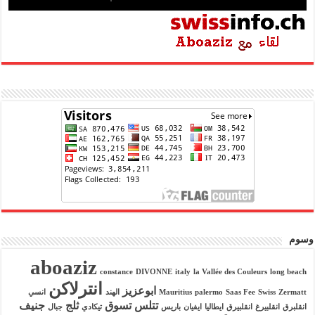
وسوم
aboaziz
constance
DIVONNE
italy
la Vallée des Couleurs
long beach
انترلاكن
ابوعزيز
Zermatt
Swiss
Saas Fee
palermo
Mauritius
الهند
انسي
تتلس
تسوق
ثلج
جنيف
انقلبرق
انقلبيرغ
انقلبيرق
ايطاليا
ايفيان
باريس
تيكادي
جبال