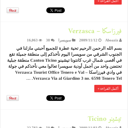
أكمل القراءة »
فيرزاسكا – Verzasca
Aboaziz
2009/11/12
سويسرا
38
16,063
بسم الله الرحمن الرحيم تحية عطرة للجميع أحبتي مازلنا في
الجنوب الشرقي من سويسرا اليوم نأخذكم إلى منطقة جميلة تقع
في أقصى شمال غرب كانتونا تيشينو Canton Ticino منطقة جبلية
تحتضن واحد من أجمل أودية سويسرا تعالوا معي نأخذكم في جولة
في وادي فيرزاسكا – Verzasca Tourist Office Tenero e Val
Verzasca Via al Giardino 3 no. 6598 Tenero Tel. …
أكمل القراءة »
تيشينو Ticino
Aboaziz
2009/11/03
سويسرا
59
22,783