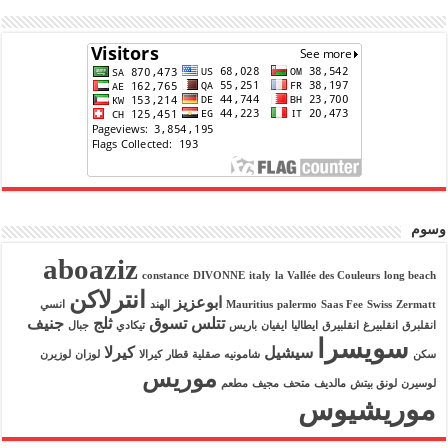
وسوم
aboaziz
constance
DIVONNE
italy
la Vallée des Couleurs
long beach
انترلاكن
ابوعزيز
Zermatt
Swiss
Saas Fee
palermo
Mauritius
الهند
انسي
تتلس
تسوق
ثلج
جنيف
انقلبرق
انقلبيرغ
انقلبيرق
ايطاليا
ايفيان
باريس
تيكادي
جبال
سويسرا
سيشيل
كيرلا
سكن
شامونيه
صقلية
قطار
كيرالا
لوزان
لوزيرن
موريس
لوسيرن
لونق بيتش
مالديف
متحف
مجيف
مطعم
موريشيوس